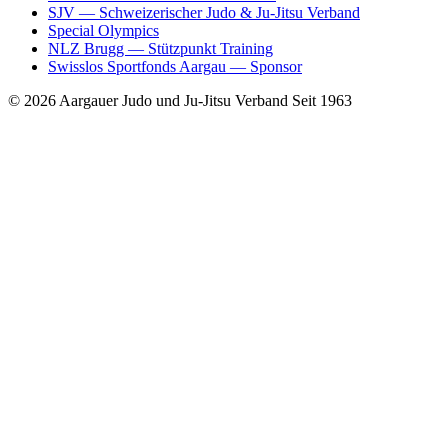
SJV
— Schweizerischer Judo & Ju-Jitsu Verband
Special Olympics
NLZ Brugg
— Stützpunkt Training
Swisslos Sportfonds Aargau
— Sponsor
© 2026 Aargauer Judo und Ju-Jitsu Verband
Seit 1963